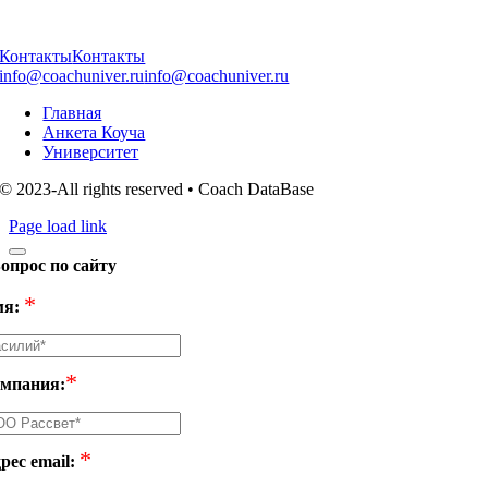
Контакты
Контакты
info@coachuniver.ru
info@coachuniver.ru
Главная
Анкета Коуча
Университет
© 2023-All rights reserved • Coach DataBase
Page load link
опрос по сайту
*
я:
*
мпания:
*
рес email: