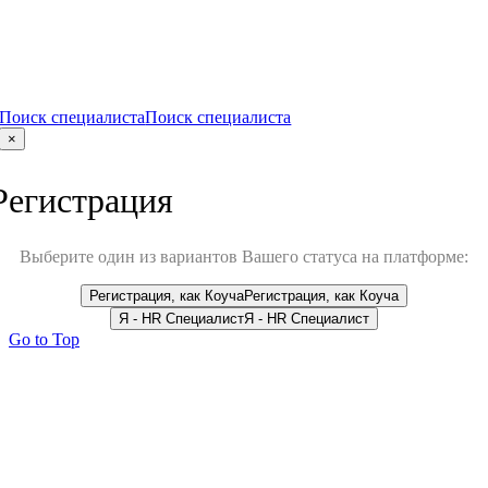
Поиск специалиста
Поиск специалиста
×
Регистрация
Выберите один из вариантов Вашего статуса на платформе:
Регистрация, как Коуча
Регистрация, как Коуча
Я - HR Специалист
Я - HR Специалист
Go to Top