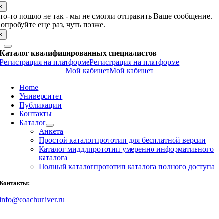
×
то-то пошло не так - мы не смогли отправить Ваше сообщение.
опробуйте еще раз, чуть позже.
×
Каталог квалифицированных специалистов
Регистрация на платформе
Регистрация на платформе
Мой кабинет
Мой кабинет
Home
Университет
Публикации
Контакты
Каталог
Анкета
Простой каталог
прототип для бесплатной версии
Каталог миддл
прототип умеренно информативного
каталога
Полный каталог
прототип каталога полного доступа
Контакты:
info@coachuniver.ru