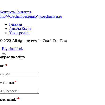
Контакты
Контакты
info@coachuniver.ru
info@coachuniver.ru
Главная
Анкета Коуча
Университет
© 2023-All rights reserved • Coach DataBase
Page load link
опрос по сайту
*
я:
*
мпания:
*
рес email: