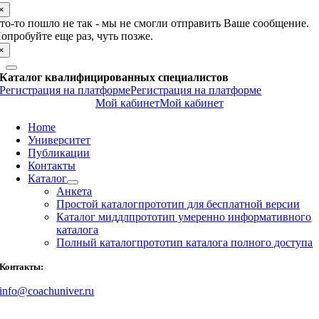
×
то-то пошло не так - мы не смогли отправить Ваше сообщение.
опробуйте еще раз, чуть позже.
×
Каталог квалифицированных специалистов
Регистрация на платформе
Регистрация на платформе
Мой кабинет
Мой кабинет
Home
Университет
Публикации
Контакты
Каталог
Анкета
Простой каталог
прототип для бесплатной версии
Каталог миддл
прототип умеренно информативного
каталога
Полный каталог
прототип каталога полного доступа
Контакты:
info@coachuniver.ru