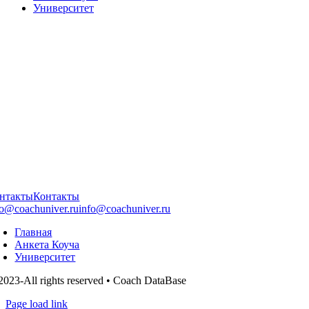
Университет
нтакты
Контакты
fo@coachuniver.ru
info@coachuniver.ru
Главная
Анкета Коуча
Университет
2023-All rights reserved • Coach DataBase
Page load link