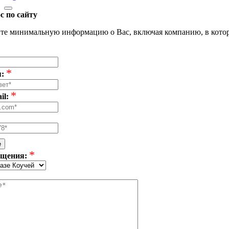
с по сайту
те минимальную информацию о Вас, включая компанию, в которой 
*
:
*
il:
е
*
бщения: