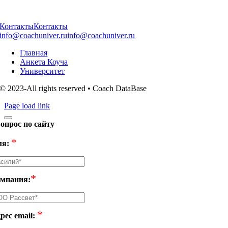
Контакты
Контакты
info@coachuniver.ru
info@coachuniver.ru
Главная
Анкета Коуча
Университет
© 2023-All rights reserved • Coach DataBase
Page load link
опрос по сайту
*
я:
*
мпания:
*
рес email: