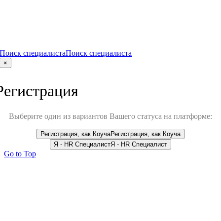
Поиск специалиста
Поиск специалиста
×
Регистрация
Выберите один из вариантов Вашего статуса на платформе:
Регистрация, как Коуча
Регистрация, как Коуча
Я - HR Специалист
Я - HR Специалист
Go to Top