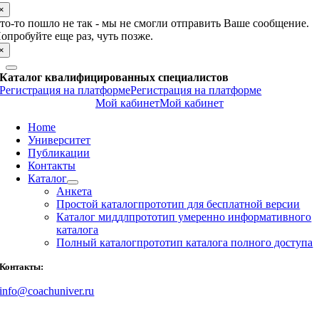
×
то-то пошло не так - мы не смогли отправить Ваше сообщение.
опробуйте еще раз, чуть позже.
×
Каталог квалифицированных специалистов
Регистрация на платформе
Регистрация на платформе
Мой кабинет
Мой кабинет
Home
Университет
Публикации
Контакты
Каталог
Анкета
Простой каталог
прототип для бесплатной версии
Каталог миддл
прототип умеренно информативного
каталога
Полный каталог
прототип каталога полного доступа
Контакты:
info@coachuniver.ru