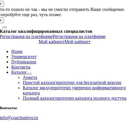
×
то-то пошло не так - мы не смогли отправить Ваше сообщение.
опробуйте еще раз, чуть позже.
×
Каталог квалифицированных специалистов
Регистрация на платформе
Регистрация на платформе
Мой кабинет
Мой кабинет
Home
Университет
Публикации
Контакты
Каталог
Анкета
Простой каталог
прототип для бесплатной версии
Каталог миддл
прототип умеренно информативного
каталога
Полный каталог
прототип каталога полного доступа
Контакты:
info@coachuniver.ru