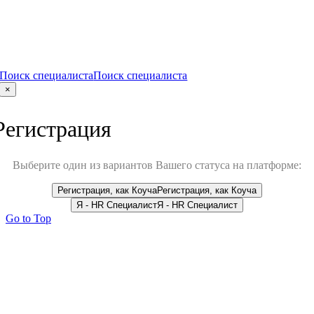
Поиск специалиста
Поиск специалиста
×
Регистрация
Выберите один из вариантов Вашего статуса на платформе:
Регистрация, как Коуча
Регистрация, как Коуча
Я - HR Специалист
Я - HR Специалист
Go to Top