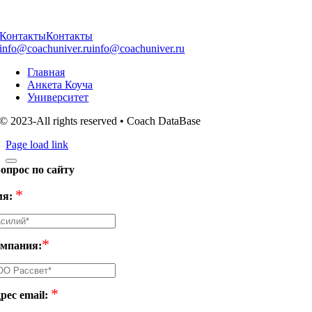
Контакты
Контакты
info@coachuniver.ru
info@coachuniver.ru
Главная
Анкета Коуча
Университет
© 2023-All rights reserved • Coach DataBase
Page load link
опрос по сайту
*
я:
*
мпания:
*
рес email: