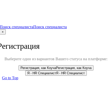
Поиск специалиста
Поиск специалиста
×
Регистрация
Выберите один из вариантов Вашего статуса на платформе:
Регистрация, как Коуча
Регистрация, как Коуча
Я - HR Специалист
Я - HR Специалист
Go to Top