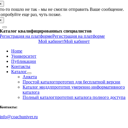
×
то-то пошло не так - мы не смогли отправить Ваше сообщение.
опробуйте еще раз, чуть позже.
×
Каталог квалифицированных специалистов
Регистрация на платформе
Регистрация на платформе
Мой кабинет
Мой кабинет
Home
Университет
Публикации
Контакты
Каталог
Анкета
Простой каталог
прототип для бесплатной версии
Каталог миддл
прототип умеренно информативного
каталога
Полный каталог
прототип каталога полного доступа
Контакты:
info@coachuniver.ru