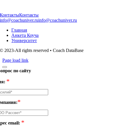
Контакты
Контакты
info@coachuniver.ru
info@coachuniver.ru
Главная
Анкета Коуча
Университет
© 2023-All rights reserved • Coach DataBase
Page load link
опрос по сайту
*
я:
*
мпания:
*
рес email: