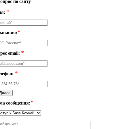
опрос по сайту
*
я:
*
мпания:
*
рес email:
*
лефон:
Далее
*
ма сообщения: