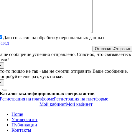
Даю согласие на обработку персональных данных
азад
Отправить
Отправит
аше сообщение успешно отправлено. Спасибо, что связываетесь 
ами!
×
то-то пошло не так - мы не смогли отправить Ваше сообщение.
опробуйте еще раз, чуть позже.
×
Каталог квалифицированных специалистов
Регистрация на платформе
Регистрация на платформе
Мой кабинет
Мой кабинет
Home
Университет
Публикации
Контакты