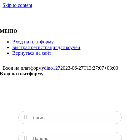
Skip to content
МЕНЮ
Вход на платформу
Быстрая регистрация
для коучей
Вернуться на сайт
Вход на платформу
dino127
2023-06-27T13:27:07+03:00
Вход
на платформу