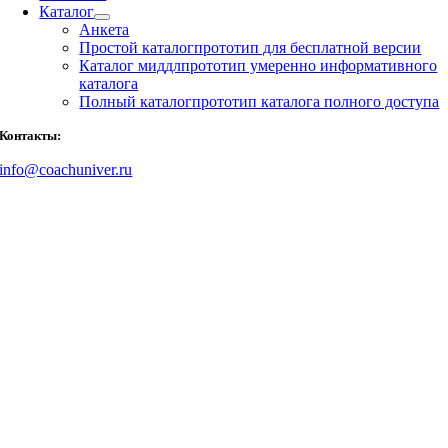
Каталог
Анкета
Простой каталог
прототип для бесплатной версии
Каталог миддл
прототип умеренно информативного
каталога
Полный каталог
прототип каталога полного доступа
Контакты:
info@coachuniver.ru