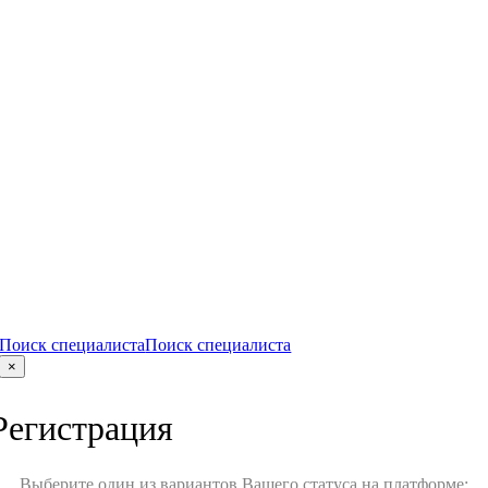
Поиск специалиста
Поиск специалиста
×
Регистрация
Выберите один из вариантов Вашего статуса на платформе: